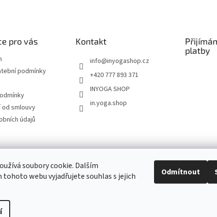
e pro vás
Kontakt
Přijímá
platby
m
info
@
inyogashop.cz
atební podmínky
+420 777 893 371
INYOGA SHOP
podmínky
in.yoga.shop
 od smlouvy
obních údajů
ndlerová SÁRÍ A DŽÍNY
Pietra Pura
YOGA & ART
PILATES & FLOW
STUDI
užívá soubory cookie. Dalším
Odmítnout
tohoto webu vyjadřujete souhlas s jejich
Kontakt
í
Upravit nastavení cookies