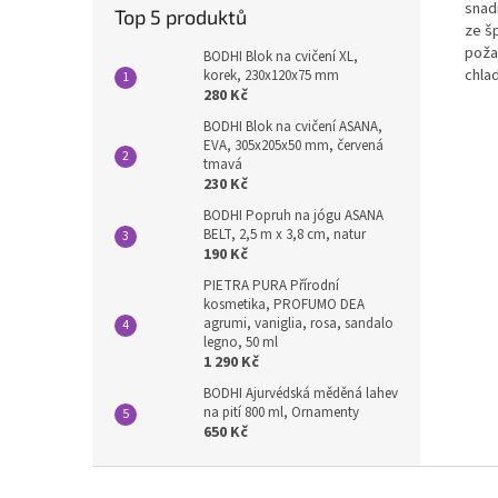
snadn
Top 5 produktů
ze š
poža
BODHI Blok na cvičení XL,
chla
korek, 230x120x75 mm
280 Kč
BODHI Blok na cvičení ASANA,
EVA, 305x205x50 mm, červená
tmavá
230 Kč
BODHI Popruh na jógu ASANA
BELT, 2,5 m x 3,8 cm, natur
190 Kč
PIETRA PURA Přírodní
kosmetika, PROFUMO DEA
agrumi, vaniglia, rosa, sandalo
legno, 50 ml
1 290 Kč
BODHI Ajurvédská měděná lahev
na pití 800 ml, Ornamenty
650 Kč
Z