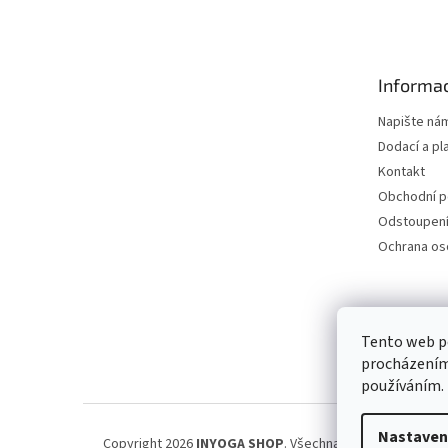
á
p
a
t
Informac
í
Napište ná
Dodací a pl
Kontakt
Obchodní 
Odstoupení
Ochrana os
Petra Špi
Tento web po
procházením 
používáním.
Nastaven
Copyright 2026
INYOGA SHOP
. Všechna práva vyhrazena.