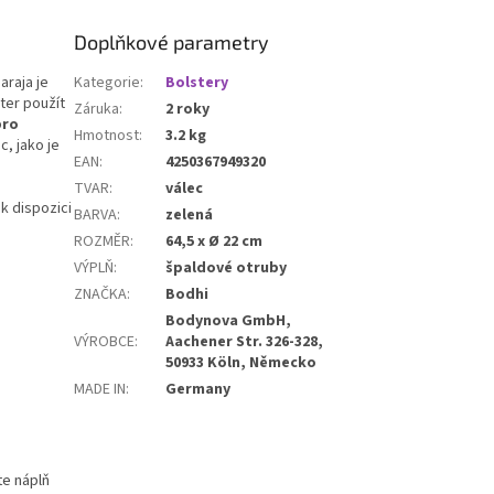
podložka pro všechny úrovně
jógy.
Doplňkové parametry
araja je
Kategorie
:
Bolstery
ter použít
Záruka
:
2 roky
pro
Hmotnost
:
3.2 kg
, jako je
EAN
:
4250367949320
TVAR
:
válec
 k dispozici
BARVA
:
zelená
ROZMĚR
:
64,5 x Ø 22 cm
VÝPLŇ
:
špaldové otruby
ZNAČKA
:
Bodhi
Bodynova GmbH,
VÝROBCE
:
Aachener Str. 326-328,
50933 Köln, Německo
MADE IN
:
Germany
te náplň