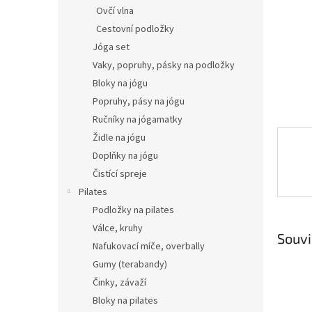
n
Ovčí vlna
e
Cestovní podložky
l
Jóga set
Vaky, popruhy, pásky na podložky
Bloky na jógu
Popruhy, pásy na jógu
Ručníky na jógamatky
Židle na jógu
Doplňky na jógu
Čistící spreje
Pilates
Podložky na pilates
Válce, kruhy
Souvi
Nafukovací míče, overbally
Gumy (terabandy)
Činky, závaží
Bloky na pilates