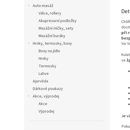
Auto-masáž
Det
Válce, rollery
Akupresurní podložky
Chtěl
dost
Masážní míčky, sety
při 
Masážní buráky
bezp
Hrnky, termosky, boxy
Yin 
Boxy na jídlo
Kulat
Hrnky
se
š
Termosky
Lahve
Ajurvéda
Dárkové poukazy
Akce, výprodej
Akce
Výprodej
Je vá
Pokud