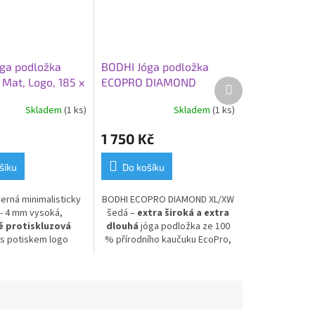
ga podložka
BODHI Jóga podložka
Mat, Logo, 185 x
ECOPRO DIAMOND
Další
produkt
cm, černá
XL/XW, 200 x 66 x 0,6
Skladem
(1 ks)
Skladem
(1 ks)
cm, šedá tmavá
1 750 Kč
šíku
Do košíku
erná minimalisticky
BODHI ECOPRO DIAMOND XL/XW
- 4 mm vysoká,
šedá –
extra široká a extra
 protiskluzová
dlouhá
jóga podložka ze 100
s potiskem logo
% přírodního kaučuku EcoPro,
 a přírodní kaučuk
rozměry 200 x 66 x 0,6 cm.
Ideální pro vysoké jogíny a
ty, kteří hledají více
prostoru během cvičení.
Pohodlná, ekologická a odolná