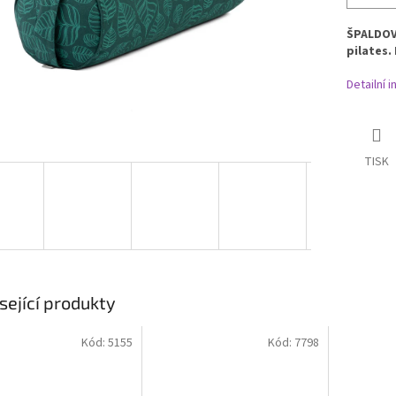
ŠPALDO
pilates.
Detailní 
TISK
sející produkty
Kód:
5155
Kód:
7798