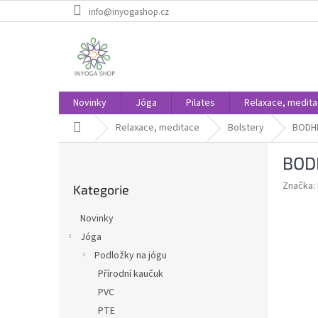
Přejít
info@inyogashop.cz
na
obsah
Novinky
Jóga
Pilates
Relaxace, medit
Domů
Relaxace, meditace
Bolstery
BODHI
P
BODH
o
Přeskočit
s
Značka:
Kategorie
kategorie
t
r
Novinky
a
Jóga
n
Podložky na jógu
n
í
Přírodní kaučuk
p
PVC
a
PTE