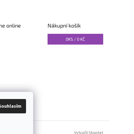
me online
Nákupní košík
0
KS /
0 KČ
O PILATES
Souhlasím
Vytvořil Shoptet