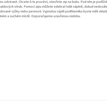
o odstranit. Chcete-li to provést, otevřete zip na boku. Pod ním je podšívk
paldových otrub. Pomocí zipu můžete odebrat tolik náplně, dokud nedosá
dované výšky nebo pevnosti. Vyjmutou výplň podhlavníku byste měli sklad
dném a suchém místě. Doporučujeme uzavřenou nádobu.