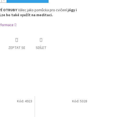
VÉ OTRUBY
Válec jako pomůcka pro cvičení
jógy i
 Lze ho také využít na meditaci.
informace
ZEPTAT SE
SDÍLET
Kód:
4923
Kód:
5328