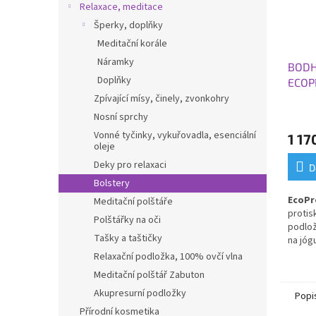
Relaxace, meditace
Šperky, doplňky
Meditační korále
Náramky
BODH
Doplňky
ECOPR
0,4 c
Zpívající mísy, činely, zvonkohry
Nosní sprchy
Vonné tyčinky, vykuřovadla, esenciální
1 17
oleje
Deky pro relaxaci
D
Bolstery
EcoPr
Meditační polštáře
protis
Polštářky na oči
podlož
Tašky a taštičky
na jóg
Skvělá
Relaxační podložka, 100% ovčí vlna
dáváte
Meditační polštář Zabuton
materi
Akupresurní podložky
Popi
Přírodní kosmetika