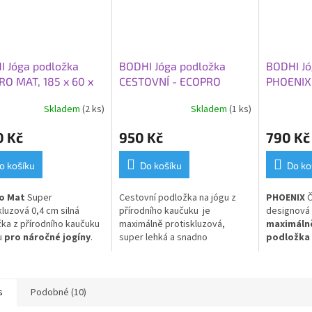
I Jóga podložka
BODHI Jóga podložka
BODHI Jó
O MAT, 185 x 60 x
CESTOVNÍ - ECOPRO
PHOENIX 
m, fialová
TRAVEL, 185x60x0,13 cm,
66 x 0,4 
Skladem
(2 ks)
Skladem
(1 ks)
fialová
0 Kč
950 Kč
790 Kč
o košíku
Do košíku
Do ko
o Mat
Super
Cestovní podložka na jógu z
PHOENIX
Č
kluzová 0,4 cm silná
přírodního kaučuku je
designová 
ka z přírodního kaučuku
maximálně protiskluzová,
maximálně
u
pro náročné jogíny
.
super lehká a snadno
podložka
 volba pro Vás, kteří
skládací.
Je také ideální jako
"bodhi". PU
 přednost přírodním
protiskluzový a hygienický kryt
álům!
na vaši praxi v
jógových studiích.
s
Podobné (10)