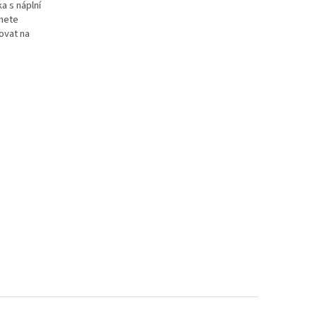
a s náplní
hnete
ovat na