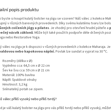
ailní popis produktu
i byste si koupit kulatý bolster na jógu se vzorem? Náš válec z kolekce Mah
upný v různých barevných provedeních. Díky svému kulatému tvaru lze bols
různých cvičeních jógy a pilates
. Je vhodný pro otevření hrudní páteře a
ečný nácvik záklonů
. Může být také použit k podpoře déle držených pozic
Yoga nebo Restorative Yoga.
ý válec na jógu je k dispozici v různých provedeních z kolekce Maharaja. Je
paldovou nebo kapokovou náplní.
Povlak lze sundat a vyprat na 30 °C.
Rozměry (délka x Ø):
Vyplněno cca: 64,5 cm x Ø 22 cm
Šev ke švu cca: 59 cm x Ø 21 cm
Materiál: 100% bavlna
Náplň: špaldové otruby
Hmotnost: 3,2 kg
Snímatelný potah se zipem.
š válec příliš vysoký nebo příliš tvrdý?
 je váš kulatý bolster na jógu pro vás příliš tvrdý nebo příliš vysoký, může