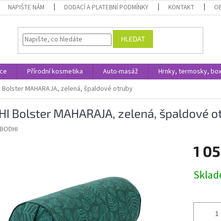
NAPIŠTE NÁM
DODACÍ A PLATEBNÍ PODMÍNKY
KONTAKT
O
HLEDAT
ace
Přírodní kosmetika
Auto-masáž
Hrnky, termosky, bo
 Bolster MAHARAJA, zelená, špaldové otruby
I Bolster MAHARAJA, zelená, špaldové o
BODHI
1 05
Měrná
Skla
cena: