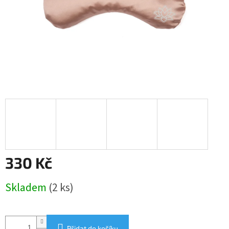
330 Kč
Měrná
Skladem
(2 ks)
cena:
Přidat do košíku