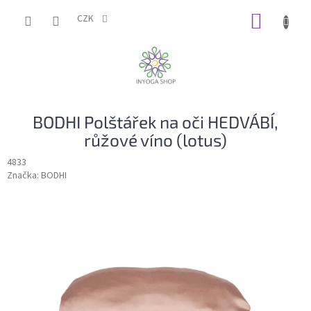
Přejít
NÁKUP
na
CZK
obsah
KOŠÍK
BODHI Polštářek na oči HEDVÁBÍ,
růžové víno (lotus)
4833
Značka:
BODHI