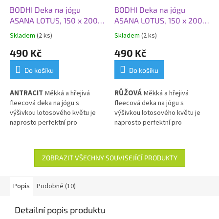
BODHI Deka na jógu
BODHI Deka na jógu
ASANA LOTUS, 150 x 200
ASANA LOTUS, 150 x 200
cm, antracit
cm, růže
Skladem
(2 ks)
Skladem
(2 ks)
490 Kč
490 Kč
Do košíku
Do košíku
ANTRACIT
Měkká a hřejivá
RŮŽOVÁ
Měkká a hřejivá
fleecová deka na jógu s
fleecová deka na jógu s
výšivkou lotosového květu
je
výšivkou lotosového květu
je
naprosto perfektní pro
naprosto perfektní pro
závěrečnou šávasanu. Ale
závěrečnou šávasanu. Ale
deka
neslouží jen k přikrývání,
deka
neslouží jen k přikrývání,
můžete ji srolovat a začlenit do
můžete ji srolovat a začlenit do
ZOBRAZIT VŠECHNY SOUVISEJÍCÍ PRODUKTY
své jógové praxe jako pomůcku.
své jógové praxe jako pomůcku.
Popis
Podobné (10)
Detailní popis produktu