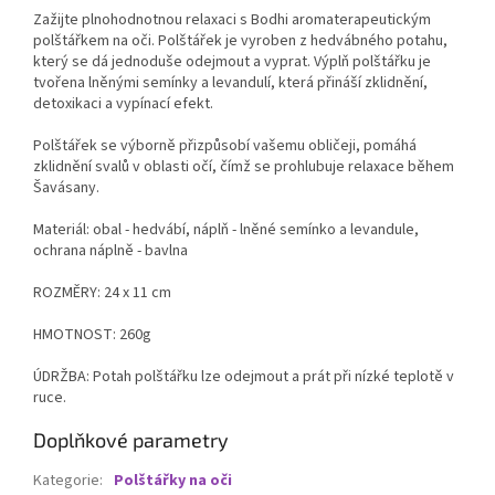
Zažijte plnohodnotnou relaxaci s Bodhi aromaterapeutickým
polštářkem na oči. Polštářek je vyroben z hedvábného potahu,
který se dá jednoduše odejmout a vyprat. Výplň polštářku je
tvořena lněnými semínky a levandulí, která přináší zklidnění,
detoxikaci a vypínací efekt.
Polštářek se výborně přizpůsobí vašemu obličeji, pomáhá
zklidnění svalů v oblasti očí, čímž se prohlubuje relaxace během
Šavásany.
Materiál: obal - hedvábí, náplň - lněné semínko a levandule,
ochrana náplně - bavlna
ROZMĚRY: 24 x 11 cm
HMOTNOST: 260g
ÚDRŽBA: Potah polštářku lze odejmout a prát při nízké teplotě v
ruce.
Doplňkové parametry
Kategorie
:
Polštářky na oči