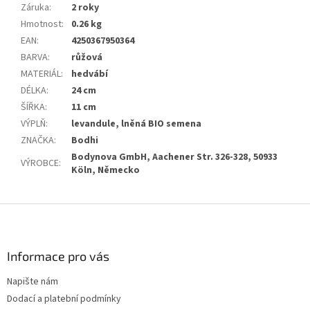
Záruka
:
2 roky
Hmotnost
:
0.26 kg
EAN
:
4250367950364
BARVA
:
růžová
MATERIÁL
:
hedvábí
DÉLKA
:
24 cm
ŠÍŘKA
:
11 cm
VÝPLŇ
:
levandule, lněná BIO semena
ZNAČKA
:
Bodhi
Bodynova GmbH, Aachener Str. 326-328, 50933
VÝROBCE
:
Köln, Německo
Z
á
p
a
Informace pro vás
t
Napište nám
í
Dodací a platební podmínky