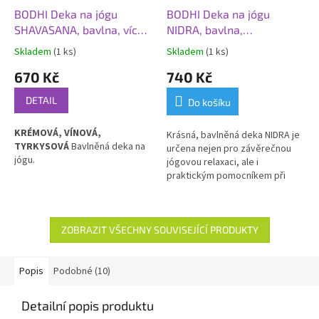
BODHI Deka na jógu
BODHI Deka na jógu
SHAVASANA, bavlna, více
NIDRA, bavlna,
barev, 150 x 200 cm
natur/zelená, 150 x 200
Skladem
(1 ks)
Skladem
(1 ks)
cm
670 Kč
740 Kč
DETAIL
Do košíku
KRÉMOVÁ, VÍNOVÁ,
Krásná, bavlněná deka NIDRA je
TYRKYSOVÁ
Bavlněná deka na
určena nejen pro závěrečnou
jógu.
jógovou relaxaci, ale i
praktickým pomocníkem při
cvičení.
ZOBRAZIT VŠECHNY SOUVISEJÍCÍ PRODUKTY
Popis
Podobné (10)
Detailní popis produktu