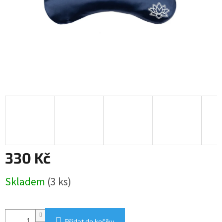
330 Kč
Měrná
Skladem
(3 ks)
cena:
Přidat do košíku