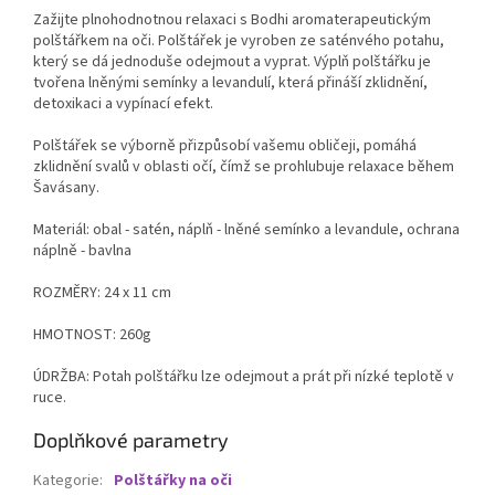
Zažijte plnohodnotnou relaxaci s Bodhi aromaterapeutickým
polštářkem na oči. Polštářek je vyroben ze saténvého potahu,
který se dá jednoduše odejmout a vyprat. Výplň polštářku je
tvořena lněnými semínky a levandulí, která přináší zklidnění,
detoxikaci a vypínací efekt.
Polštářek se výborně přizpůsobí vašemu obličeji, pomáhá
zklidnění svalů v oblasti očí, čímž se prohlubuje relaxace během
Šavásany.
Materiál: obal - satén, náplň - lněné semínko a levandule, ochrana
náplně - bavlna
ROZMĚRY: 24 x 11 cm
HMOTNOST: 260g
ÚDRŽBA: Potah polštářku lze odejmout a prát při nízké teplotě v
ruce.
Doplňkové parametry
Kategorie
:
Polštářky na oči