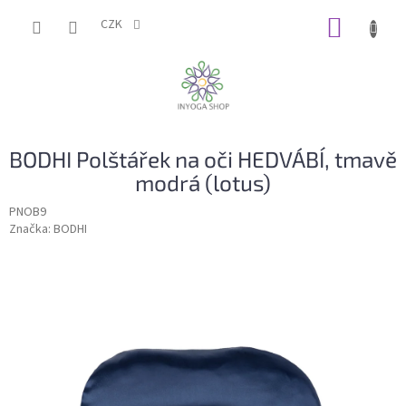
Přejít
NÁKUP
na
CZK
obsah
KOŠÍK
BODHI Polštářek na oči HEDVÁBÍ, tmavě
modrá (lotus)
PNOB9
Značka:
BODHI