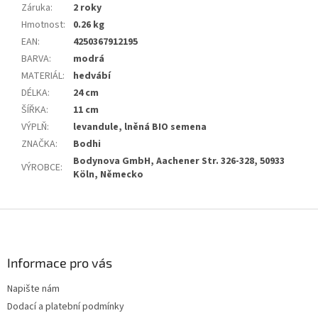
Záruka
:
2 roky
Hmotnost
:
0.26 kg
EAN
:
4250367912195
BARVA
:
modrá
MATERIÁL
:
hedvábí
DÉLKA
:
24 cm
ŠÍŘKA
:
11 cm
VÝPLŇ
:
levandule, lněná BIO semena
ZNAČKA
:
Bodhi
Bodynova GmbH, Aachener Str. 326-328, 50933
VÝROBCE
:
Köln, Německo
Z
á
p
a
Informace pro vás
t
Napište nám
í
Dodací a platební podmínky