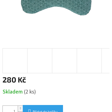
280 Kč
Měrná
Skladem
(2 ks)
cena:
Přidat do košíku