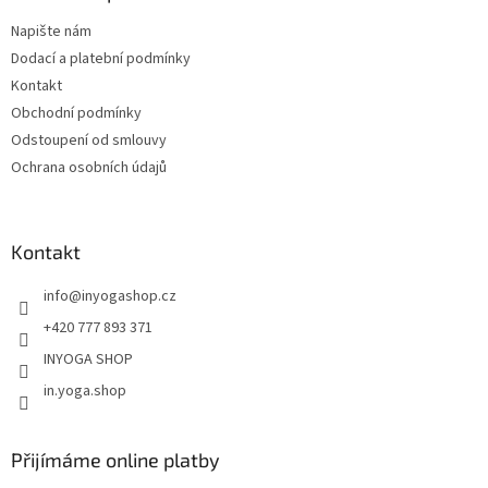
t
Napište nám
í
Dodací a platební podmínky
Kontakt
Obchodní podmínky
Odstoupení od smlouvy
Ochrana osobních údajů
Kontakt
info
@
inyogashop.cz
+420 777 893 371
INYOGA SHOP
in.yoga.shop
Přijímáme online platby