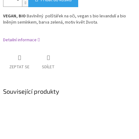
olštářek na oči, vegan
s bio levandulí a bio
VEGAN, BIO
Bavlněný p
lněným semínkem, barva zelená, motiv květ života.
Detailní informace
ZEPTAT SE
SDÍLET
Související produkty