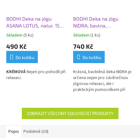
BODHI Deka na jógu
BODHI Deka na jógu
ASANA LOTUS, natur, 150 x
NIDRA, bavlna,
200 cm
natur/zelená světlá, 150 x
Skladem
(5 ks)
Skladem
(1 ks)
200 cm
490 Kč
740 Kč
Do košíku
Do košíku
KRÉMOVÁ
Nejen pro pohodlí při
Krásná, bavlněná deka NIDRA je
relaxaci.
určena nejen pro závěrečnou
jógovou relaxaci, ale i
praktickým pomocníkem při
cvičení.
ZOBRAZIT VŠECHNY SOUVISEJÍCÍ PRODUKTY
Popis
Podobné (10)