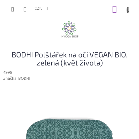
Přejít
NÁKUP
na
CZK
obsah
KOŠÍK
BODHI Polštářek na oči VEGAN BIO,
zelená (květ života)
4996
Značka:
BODHI