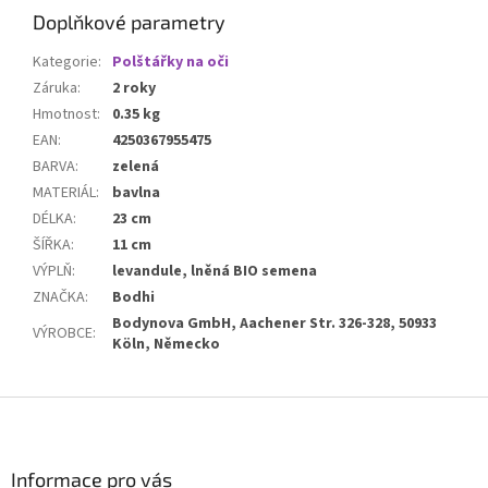
Doplňkové parametry
Kategorie
:
Polštářky na oči
Záruka
:
2 roky
Hmotnost
:
0.35 kg
EAN
:
4250367955475
BARVA
:
zelená
MATERIÁL
:
bavlna
DÉLKA
:
23 cm
ŠÍŘKA
:
11 cm
VÝPLŇ
:
levandule, lněná BIO semena
ZNAČKA
:
Bodhi
Bodynova GmbH, Aachener Str. 326-328, 50933
VÝROBCE
:
Köln, Německo
Z
á
p
a
Informace pro vás