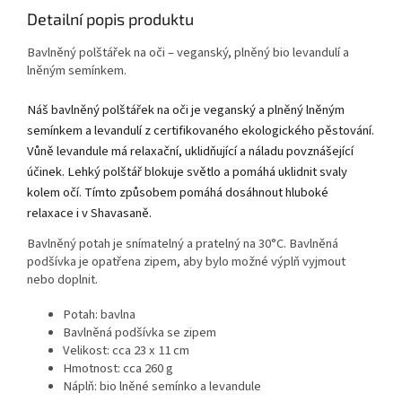
Detailní popis produktu
Bavlněný polštářek na oči – veganský, plněný bio levandulí a
lněným semínkem.
Náš bavlněný polštářek na oči je veganský a plněný lněným
semínkem a levandulí z certifikovaného ekologického pěstování.
Vůně levandule má relaxační, uklidňující a náladu povznášející
účinek. Lehký polštář blokuje světlo a pomáhá uklidnit svaly
kolem očí. Tímto způsobem pomáhá dosáhnout hluboké
relaxace i v Shavasaně.
Bavlněný potah je snímatelný a pratelný na 30°C. Bavlněná
podšívka je opatřena zipem, aby bylo možné výplň vyjmout
nebo doplnit.
Potah: bavlna
Bavlněná podšívka se zipem
Velikost: cca 23 x 11 cm
Hmotnost: cca 260 g
Náplň: bio lněné semínko a levandule