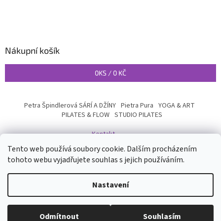
Nákupní košík
0
KS /
0 KČ
Petra Špindlerová SÁRÍ A DŽÍNY
Pietra Pura
YOGA & ART
PILATES & FLOW
STUDIO PILATES
Kontakt
Tento web používá soubory cookie. Dalším procházením
tohoto webu vyjadřujete souhlas s jejich používáním.
Vytvořil Shoptet
Nastavení
Copyright 2026
INYOGA SHOP
. Všechna práva vyhrazena.
Upravit
Odmítnout
Souhlasím
nastavení cookies